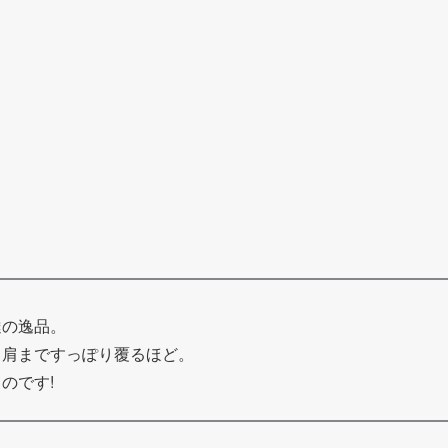
達の逸品。
く肩まですっぽり覆るほど。
のです!