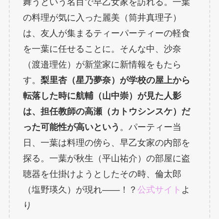
舞うという名目で早乙女家を訪れる。一葉
の料理が気に入った麗美（筒井真理子）
は、友人が集まるティーパーティーの軽食
を一葉に任せることに。そんな中、沙奈
（渡邉理佐）が新堂家に新情報をもたら
す。
梨里杏（星乃夢奈）が学校の屋上から
転落した時に航輔（山中崇）が見た人影
は、担任教師の高瀬（カトウシンスケ）だ
った可能性が高いという
。パーティー当
日、一葉は料理の傍ら、早乙女家の内部を
探る。一葉が秋生（平山祐介）の部屋に盗
聴器を仕掛けようとしたその時、倫太郎
（塩野瑛久）が現れ――！？
公式サイト
よ
り