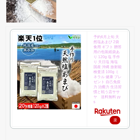
予約6月上旬 天
然塩あまび 2袋
食用 ギフト 贈答
用の包装紙袋あ
り 120g 塩 手作
り 天日塩 海塩
国産 沖縄 放射能
検査済 100g ミ
ネラル 健康 プレ
ゼント 自己免疫
力 治癒力 生活習
慣と戦う店ササ
ヤ 送料無料 yy
s
楽
天
で