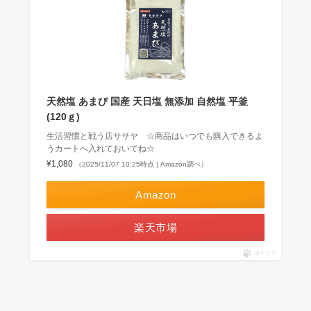
天然塩 あまび 国産 天日塩 無添加 自然塩 平釜
(120ｇ)
生活習慣と戦う店ササヤ ☆商品はいつでも購入できるよ
うカートへ入れておいてね☆
¥1,080
（2025/11/07 10:25時点 | Amazon調べ）
Amazon
楽天市場
ポチップ