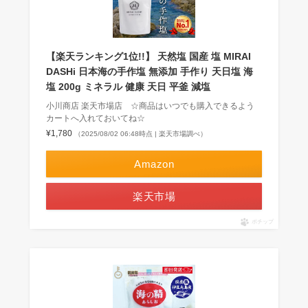
【楽天ランキング1位!!】 天然塩 国産 塩 MIRAI
DASHi 日本海の手作塩 無添加 手作り 天日塩 海
塩 200g ミネラル 健康 天日 平釜 減塩
小川商店 楽天市場店 ☆商品はいつでも購入できるよう
カートへ入れておいてね☆
¥1,780
（2025/08/02 06:48時点 | 楽天市場調べ）
Amazon
楽天市場
ポチップ