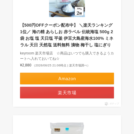
【500円OFFクーポン配布中】 ＼楽天ランキング
1位／ 海の精 あらしお 赤ラベル 伝統海塩 500g 2
袋 お塩 塩 天日塩 平釜 伊豆大島産海水100% ミネ
ラル 天日 天然塩 送料無料 漬物 梅干し 塩にぎり
keyroom 楽天市場店 ☆商品はいつでも購入できるようカ
ートへ入れておいてね☆
¥2,880
（2026/06/25 21:06時点 | 楽天市場調べ）
Amazon
楽天市場
ポチップ