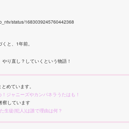
ikyo_ntv/status/1683039245760442368
づくと、1年前。
、やり直し？していくという物語！
まとめています。
とめ！ジャニーズやカンパネラうたはも！
考察しています
た生徒(犯人)は誰で理由は何？