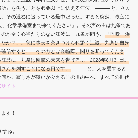
所』を失うことを必要以上に怯える江波。——— と、そん
れ、その返答に迷っている最中だった。すると突然、教室に
ん、化学準備室まで来てください」。その声の主は九条であ
たのか全く心当たりのない江波に、九条が問う、
「昨晩、浜
したか？」。急に事実を突きつけられ驚く江波。九条は自身
を確信すると、「その方とは金輪際、関りを断ってくださ
波に、九条は衝撃の未来を告げる…「2023年8月31日。
岡さんを刺すことになる日です」
——— と。人を愛すると
は何か。寂しさが覆いかぶさるこの世の中へ、すべての世代
式サイト
ります！
ますね。