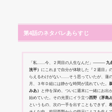
第4話のネタバレあらすじ
「私……今、２周目の人生なんだ」———
九
洸平）
にこれまで自分が体験した『２週目』
らえるわけがない……そう思っていたが、蓮の
月、３年Ｄ組には静かな時間が流れていた。
みあ）
と仲を深め、ついに週末に一緒にお出
始めていた。その光景にイラ立つ
西野（茅島
というもの、次の一手を出すこともできず、
そんな中、前回西野からの指示にミスを生ん