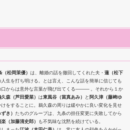
条（松岡茉優）
は、離婚の話を撤回してくれた夫・
蓮（松下
の人生を打ち明ける。とは言え、こんな話を簡単に信じても
口からは意外な言葉が飛び出てくる——— 。それから１か
鵜久森（芦田愛菜）
は
東風谷（當真あみ）
と
阿久津（藤﨑ゆ
かけをすることに。鵜久森の周りは緩やかに良い変化を見せ
みずき）
たちのグループは、九条の担任変更に失敗してから
相楽（加藤清史郎）
も不気味な沈黙を続けている。
でしまった
江波（本田仁美）
は、常に友人の顔色をうかがっ