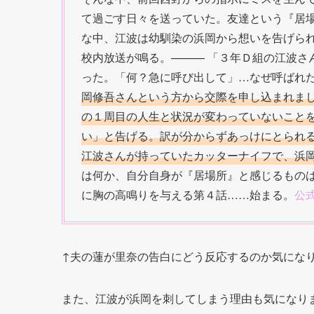
て過ごす日々を送っていた。友達という『居場
な中、江波は幼馴染の浜岡から想いを告げら
校内放送が鳴る。——— 「３年Ｄ組の江波さ
った。「何？急に呼び出して」…なぜ呼ばれ
岡修吾さんという方から交際を申し込まれま
の１周目の人生と状況が変わっていないこと
い」と告げる。訳が分からずあっけにとられる江
江波さんが持っていたカッターナイフで、浜
は何か、自分自身が『居場所』と感じるもの
に胸の高鳴りを与える第４話……始まる。
公
↑夫の蓮が里奈の告白にどう反応するのか気にな
また、江波が浜岡を刺してしまう理由も気になり