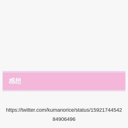
感想
https://twitter.com/kumanorice/status/15921744542
84906496