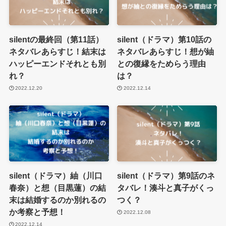
silentの最終回（第11話）
silent（ドラマ）第10話の
ネタバレあらすじ！結末は
ネタバレあらすじ！想が紬
ハッピーエンドそれとも別
との復縁をためらう理由
れ？
は？
2022.12.20
2022.12.14
silent（ドラマ）紬（川口
silent（ドラマ）第9話のネ
春奈）と想（目黒蓮）の結
タバレ！湊斗と真子がくっ
末は結婚するのか別れるの
つく？
か考察と予想！
2022.12.08
2022.12.14