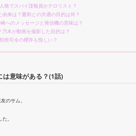
重人格でスパイ諜報員かテロリスト？
意味と由来は？憂助との共通の目的は何？
!野崎へのメッセージと発信機の意味は？
は？乃木が動画を撮影した目的は？
？別班司令の櫻井も怪しい？
は意味がある？(1話)
親友のサム。
した。