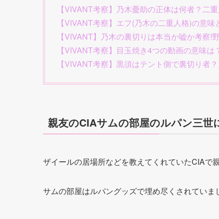
【VIVANT考察】乃木憂助の正体は何者？二
【VIVANT考察】エフ(乃木の二重人格)の
【VIVANT】乃木の裏切りは本当か嘘か考察
【VIVANT考察】目玉焼き4つの動画の意味
【VIVANT考察】黒須はテント側で裏切り者
親友のCIAサムの部屋のルパン三世に
ザイールの居場所などを教えてくれていたCIAで
サムの部屋はルパングッズで埋め尽くされていま