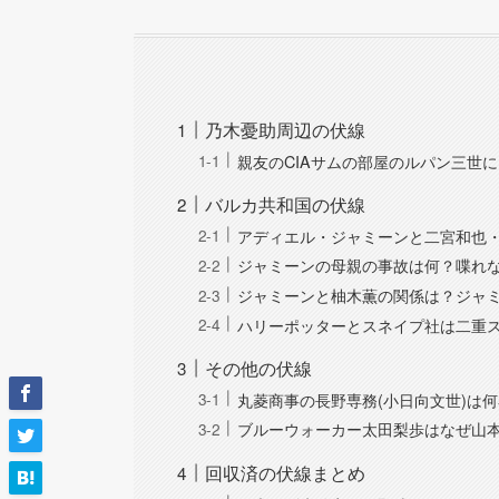
乃木憂助周辺の伏線
親友のCIAサムの部屋のルパン三世に
バルカ共和国の伏線
アディエル・ジャミーンと二宮和也・
ジャミーンの母親の事故は何？喋れな
ジャミーンと柚木薫の関係は？ジャミ
ハリーポッターとスネイプ社は二重ス
その他の伏線
丸菱商事の長野専務(小日向文世)は
ブルーウォーカー太田梨歩はなぜ山
回収済の伏線まとめ