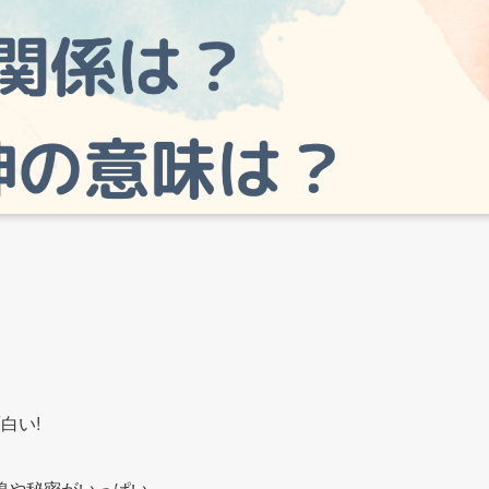
白い!
線や秘密がいっぱい。