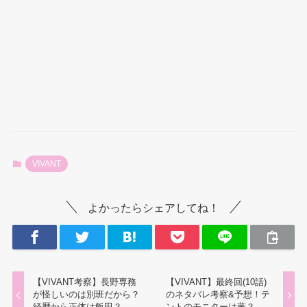
VIVANT
よかったらシェアしてね！
【VIVANT考察】長野専務
【VIVANT】最終回(10話)
が怪しいのは別班だから？
のネタバレ考察&予想！テ
経歴から正体は飯田？
ントのモニターは薫？