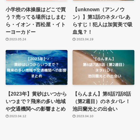
小学校の体操服はどこで買
【unknown（アンノウ
う？売ってる場所はしまむ
ン）】第1話のネタバレあ
ら・イオン・西松屋・イト
らすじ！犯人は加賀美で吸
ーヨーカドー
血鬼？！
2023.05.24
2023.04.19
【2023年】黄砂はいつから
【らんまん】第6話7話8話
いつまで？飛来の多い地域
（第2週目）のネタバレ！
や交通機関への影響まとめ
池田蘭光との出会い
2023.04.12
2023.04.10