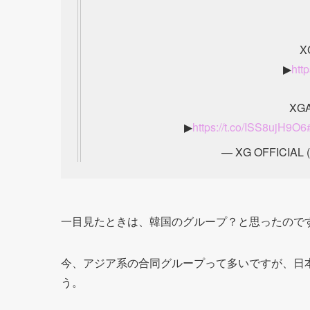
XG
▶
htt
XGA
▶
https://t.co/ISS8ujH9O6
— XG OFFICIAL (
一目見たときは、韓国のグループ？と思ったので
今、アジア系の合同グループって多いですが、日
う。