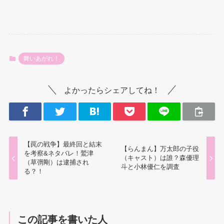
舞いあがれ！
よかったらシェアしてね！
【罠の戦争】最終回と結末
【らんまん】万太郎の子役
を考察&ネタバレ！鷲津
（キャスト）は誰？森優理
（草彅剛）は逮捕され
斗と小林優仁を調査
る？！
この記事を書いた人