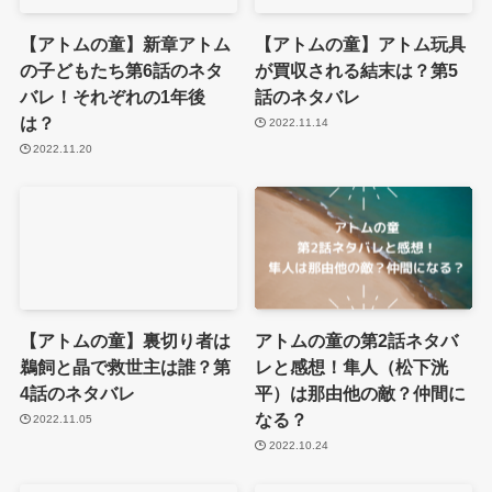
【アトムの童】新章アトム
【アトムの童】アトム玩具
の子どもたち第6話のネタ
が買収される結末は？第5
バレ！それぞれの1年後
話のネタバレ
は？
2022.11.14
2022.11.20
【アトムの童】裏切り者は
アトムの童の第2話ネタバ
鵜飼と晶で救世主は誰？第
レと感想！隼人（松下洸
4話のネタバレ
平）は那由他の敵？仲間に
なる？
2022.11.05
2022.10.24