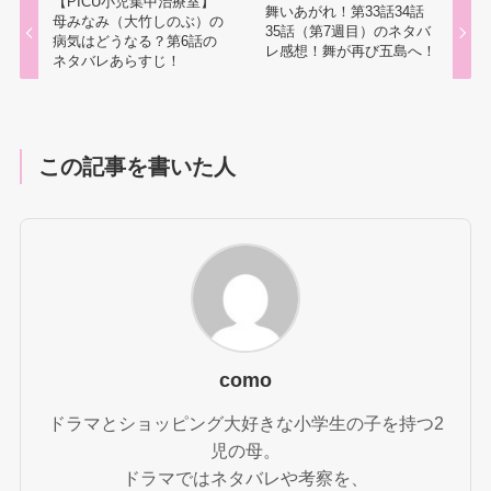
【PICU小児集中治療室】
舞いあがれ！第33話34話
母みなみ（大竹しのぶ）の
35話（第7週目）のネタバ
病気はどうなる？第6話の
レ感想！舞が再び五島へ！
ネタバレあらすじ！
この記事を書いた人
como
ドラマとショッピング大好きな小学生の子を持つ2
児の母。
ドラマではネタバレや考察を、