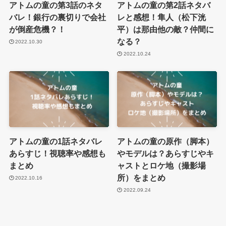
アトムの童の第3話のネタ
アトムの童の第2話ネタバ
バレ！銀行の裏切りで会社
レと感想！隼人（松下洸
が倒産危機？！
平）は那由他の敵？仲間に
なる？
2022.10.30
2022.10.24
アトムの童の1話ネタバレ
アトムの童の原作（脚本）
あらすじ！視聴率や感想も
やモデルは？あらすじやキ
まとめ
ャストとロケ地（撮影場
所）をまとめ
2022.10.16
2022.09.24