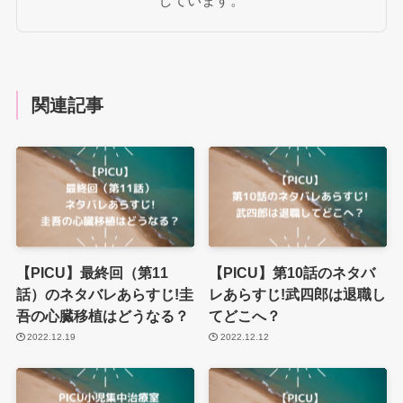
しています。
関連記事
【PICU】最終回（第11
【PICU】第10話のネタバ
話）のネタバレあらすじ!圭
レあらすじ!武四郎は退職し
吾の心臓移植はどうなる？
てどこへ？
2022.12.19
2022.12.12