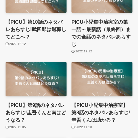
【PICU】第10話のネタバ
PICU小児集中治療室の第
レあらすじ!武四郎は退職し
一話～最新話（最終回）ま
てどこへ？
での全話のネタバレあらす
じ
2022.12.12
2022.12.12
【PICU】第9話のネタバレ
【PICU小児集中治療室】
あらすじ!圭吾くんと南はど
第8話のネタバレあらすじ!
うなる？
圭吾くんは助かる？
2022.12.05
2022.11.28