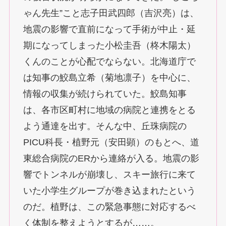
ゃん先生”こと志子田武四郎（吉沢亮）は、
地震の影響で直前になって手術が中止・延
期になってしまった小松圭吾（柊木陽太）
くんのことが心配でならない。北海道庁で
は知事の鮫島立希（菊地凛子）を中心に、
情報の収集が続けられていた。鮫島知事
は、各市区町村に地域の病院と連携をとる
よう通達を出す。そんな中、丘珠病院の
PICU科長・植野元（安田顕）のもとへ、道
東総合病院のERから連絡が入る。地震の影
響でトンネルが崩壊し、スキー旅行に来て
いた小学生グループが巻き込まれたという
のだ。植野は、この緊急事態に対応するべ
く体制を整えようとするが……。