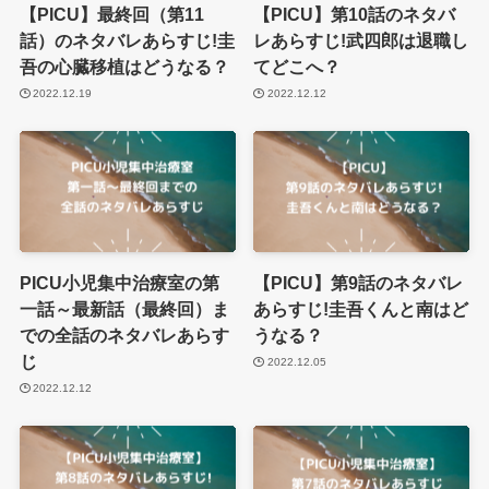
【PICU】最終回（第11
【PICU】第10話のネタバ
話）のネタバレあらすじ!圭
レあらすじ!武四郎は退職し
吾の心臓移植はどうなる？
てどこへ？
2022.12.19
2022.12.12
PICU小児集中治療室の第
【PICU】第9話のネタバレ
一話～最新話（最終回）ま
あらすじ!圭吾くんと南はど
での全話のネタバレあらす
うなる？
じ
2022.12.05
2022.12.12